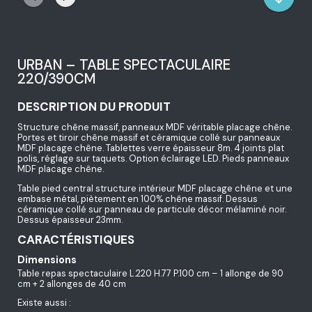
URBAN – TABLE SPECTACULAIRE
220/390CM
DESCRIPTION DU PRODUIT
Structure chêne massif, panneaux MDF véritable placage chêne.
Portes et tiroir chêne massif et céramique collé sur panneaux
MDF placage chêne. Tablettes verre épaisseur 8m. 4 joints plat
polis, réglage sur taquets. Option éclairage LED. Pieds panneaux
MDF placage chêne.
Table pied central structure intérieur MDF placage chêne et une
embase métal, piètement en 100% chêne massif. Dessus
céramique collé sur panneau de particule décor mélaminé noir.
Dessus épaisseur 23mm.
CARACTÉRISTIQUES
Dimensions
Table repas spectaculaire L.220 H.77 P.100 cm – 1 allonge de 90
cm + 2 allonges de 40 cm
Existe aussi :