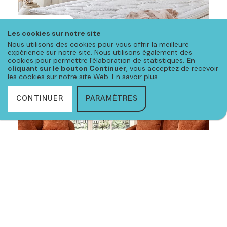
8 JUILLET 2024
Les cookies sur notre site
Réinventez votre chambre avec Meubloo
Nous utilisons des cookies pour vous offrir la meilleure
expérience sur notre site. Nous utilisons également des
L’été 2024 est là, et c’est le moment idéal pour [...]
cookies pour permettre l'élaboration de statistiques.
En
cliquant sur le bouton Continuer
, vous acceptez de recevoir
les cookies sur notre site Web.
En savoir plus
CONTINUER
PARAMÈTRES
Tendances
9 AVRIL 2024
Le printemps s’installe dans nos intérieurs !
Découvrez les nouvelles tendances pour le printemps 2024 !
Le [...]