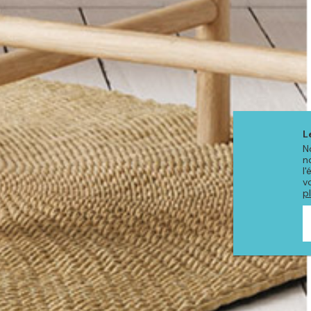
L
N
n
l
v
p