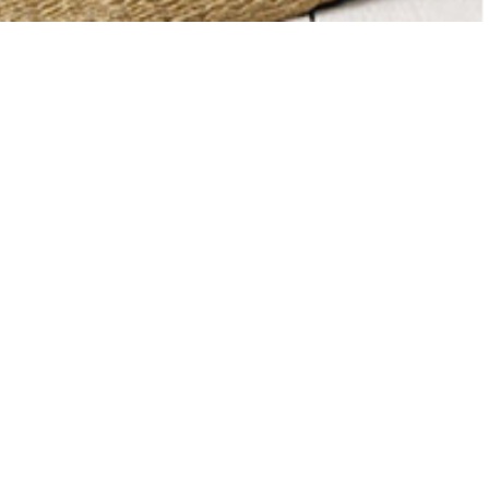
NOS SUGGESTIONS DE
D
Toile encadrée fleurs
T
tr