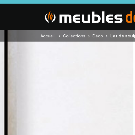
Accueil
Collections
Déco
Lot de scu
SALON
SÉJOUR
CHAMBRE
Canapés droits,
Enfilades,
Dressings,
Salons d’angles
Tables, Chaises,
Armoires, Lit
& composables,
Meubles TV,
Chevets,
Fauteuils et
Meubles de
Commodes
canapés de
complément
relaxation,
Tables basses