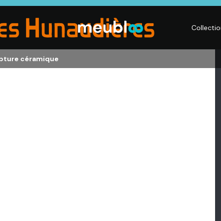
Collecti
lpture céramique
LITERIE
DÉCO
Matelas,
Accessoires de
s,
Sommiers,
maison, Objets
Literies
déco,
électriques,
Luminaires,
Linge de maison
Déco murales