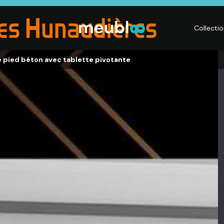
Collecti
 pied béton avec tablette pivotante
LITERIE
DÉCO
Matelas,
Accessoires de
s,
Sommiers,
maison, Objets
Literies
déco,
électriques,
Luminaires,
Linge de maison
Déco murales