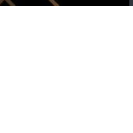
ÉCO
oussins velour à
Lot de sculpture
ranges
céramique