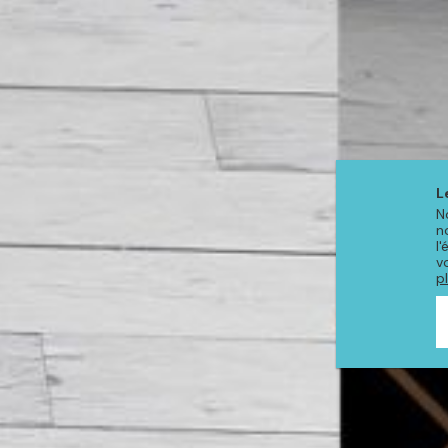
L
N
n
l
v
p