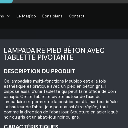
ons
Le Mag’oo
Bons plans
Contact
LAMPADAIRE PIED BÉTON AVEC
TABLETTE PIVOTANTE
DESCRIPTION DU PRODUIT
Ce lampadaire multi-fonctions Meubloo est à la fois
esthétique et pratique avec un pied en béton gris. Il
dispose aussi d’une tablette qui peut faire office de coin
canapé. Cette tablette pivote autour de l’axe du
lampadaire et permet de la positionner à la hauteur idéale.
La hauteur de l’abat-jour peut aussi être réglée, tout
comme la direction de l’abat jour. Structure en acier laqué
noir ou gris et un abat-jour noir ou gris.
CARACTÉRISTIQUES