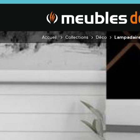
Accueil
Collections
Déco
Lampadaire
SALON
SÉJOUR
CHAMBRE
Canapés droits,
Enfilades,
Dressings,
Salons d’angles
Tables, Chaises,
Armoires, Lit
& composables,
Meubles TV,
Chevets,
Fauteuils et
Meubles de
Commodes
canapés de
complément
relaxation,
Tables basses