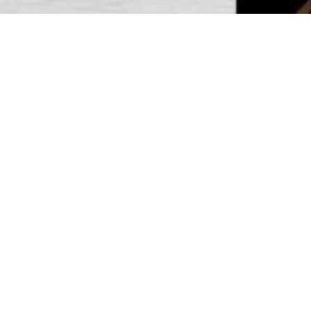
NOS SUGGESTIONS DE
D
Vases terracotta
C
f