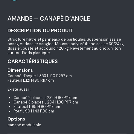
AMANDE – CANAPÉ D’ANGLE
DESCRIPTION DU PRODUIT
Structure hêtre et panneaux de particules. Suspension assise
nosag et dossier sangles. Mousse polyuréthane assise 30/24kg,
dossier, ouate et accoudoir 20 kg. Revêtement au choix, fil ton
sur ton. Pieds plastique.
CARACTÉRISTIQUES
Dimensions
Canapé d’angle L.353 H.90 P.257 cm
Fauteuil L.121 H.90 P.117 cm
Existe aussi :
Canapé 2 places L.232 H.90 P.117 cm
Canapé 3 places L.284 H.90 P.117 cm
Fauteuil L.95 H.90 P.117 cm
Pouf L.90 H.43 P.90 cm
Options
canapé modulable