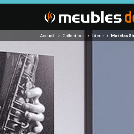
Accueil
Collections
Literie
Matelas S
SALON
SÉJOUR
CHAMBRE
Canapés droits,
Enfilades,
Dressings,
Salons d’angles
Tables, Chaises,
Armoires, Lit
& composables,
Meubles TV,
Chevets,
Fauteuils et
Meubles de
Commodes
canapés de
complément
relaxation,
Tables basses