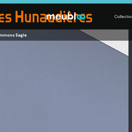
Collecti
immons Eagle
LITERIE
DÉCO
Matelas,
Accessoires de
s,
Sommiers,
maison, Objets
Literies
déco,
électriques,
Luminaires,
Linge de maison
Déco murales