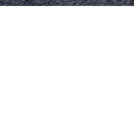
atelas Mérinos Hubert
Matelas Bultex Reset