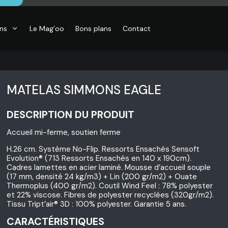
ons
Le Mag’oo
Bons plans
Contact
MATELAS SIMMONS EAGLE
DESCRIPTION DU PRODUIT
Accueil mi-ferme, soutien ferme
H.26 cm. Système No-Flip. Ressorts Ensachés Sensoft
Evolution® (713 Ressorts Ensachés en 140 x 190cm).
Cadres lamettes en acier laminé. Mousse d’accueil souple
(17 mm, densité 24 kg/m3) + Lin (200 gr/m2) + Ouate
Thermoplus (400 gr/m2). Coutil Wind Feel : 78% polyester
et 22% viscose. Fibres de polyester recyclées (320gr/m2).
Tissu Tript’air® 3D : 100% polyester. Garantie 5 ans.
CARACTÉRISTIQUES