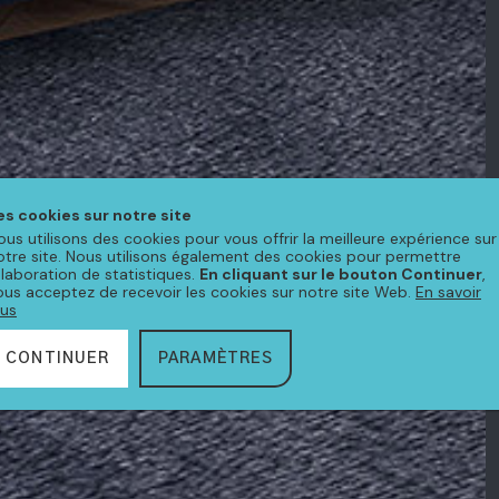
es cookies sur notre site
ous utilisons des cookies pour vous offrir la meilleure expérience sur
otre site. Nous utilisons également des cookies pour permettre
'élaboration de statistiques.
En cliquant sur le bouton Continuer
,
ous acceptez de recevoir les cookies sur notre site Web.
En savoir
lus
CONTINUER
PARAMÈTRES