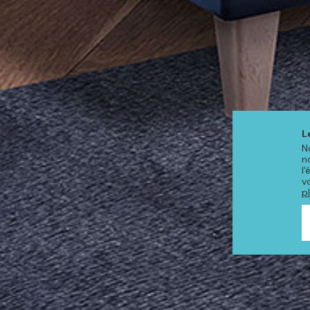
L
N
n
l
v
p