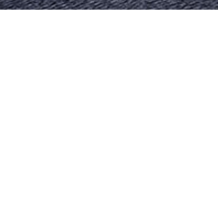
PRODUITS SIMILAIRES
Matelas Gomarco
M
Manoir