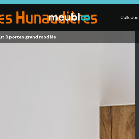
Collecti
hut 3 portes grand modèle
LITERIE
DÉCO
Matelas,
Accessoires de
s,
Sommiers,
maison, Objets
Literies
déco,
électriques,
Luminaires,
Linge de maison
Déco murales