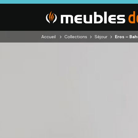
Accueil
Collections
Séjour
Eros – Ba
SALON
SÉJOUR
CHAMBRE
Canapés droits,
Enfilades,
Dressings,
Salons d’angles
Tables, Chaises,
Armoires, Lit
& composables,
Meubles TV,
Chevets,
Fauteuils et
Meubles de
Commodes
canapés de
complément
relaxation,
Tables basses