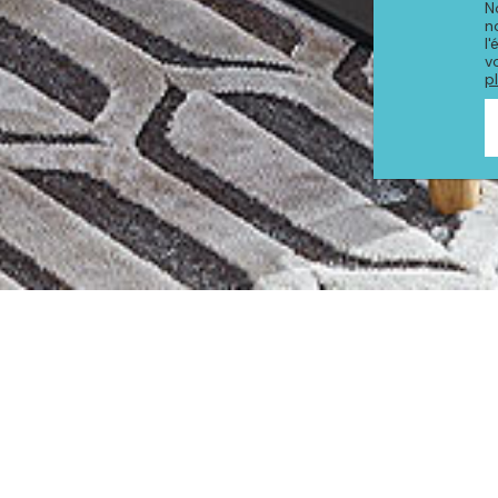
N
n
l
v
p
PRODUITS DE LA COLLE