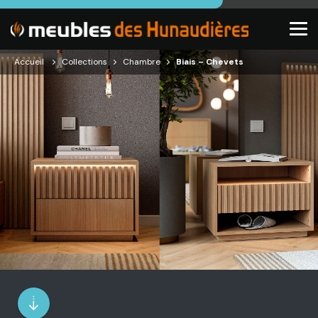
Accueil
Collections
Chambre
Biais – Chevets