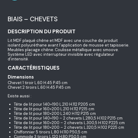
BIAIS – CHEVETS
DESCRIPTION DU PRODUIT
Lit MDF plaqué chêne et MDF avec une couche de produit
isolant polyuréthane avant l’application de mousse et tapisserie.
Meubles placage chêne. Coulisse métallique avec smoove.
Système LED avec interrupteur invisible avec régulateur
d’intensité.
CARACTÉRISTIQUES
Dimensions
Chevet 1 tiroir L.60 H.45 P.45 cm
Chevet 2 tiroirs L.60 H.45 P.45 cm
Existe aussi :
Tête de lit pour 140×190 L.210 H.112 P.205 cm
Tête de lit pour 160×200 L.210 H.112 P.215 cm
Tête de lit pour 180×200 L.240 H.112 P.215 cm
Tête de lit pour 140×190 – 2 chevets L.280,5 H.102 P.215 cm
Tête de lit pour 160×200 – 2 chevets L.300,5 H.102 P.225 cm
Tête de lit pour 180×200 – 2 chevets L.320,5 H.102 P.225 cm
Chiffonnier 5 tiroirs L.80 H.110 P.50,5 cm
Commode 3 tiroirs L.120 H.80 P.50,5 cm